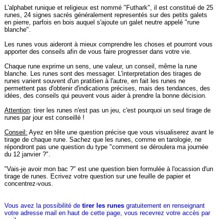
L'alphabet runique et religieux est nommé "Futhark", il est constitué de 25
runes, 24 signes sacrés généralement representés sur des petits galets
en pierre, parfois en bois auquel s'ajoute un galet neutre appelé "rune
blanche".
Les runes vous aideront à mieux comprendre les choses et pourront vous
apporter des conseils afin de vous faire progresser dans votre vie.
Chaque rune exprime un sens, une valeur, un conseil, même la rune
blanche. Les runes sont des messager. L'interpretation des tirages de
runes varient souvent d'un pratitien à l'autre, en fait les runes ne
permettent pas d'obtenir d'indications précises, mais des tendances, des
idées, des conseils qui peuvent vous aider à prendre la bonne décision.
Attention
: tirer les runes n'est pas un jeu, c'est pourquoi un seul tirage de
runes par jour est conseillé !
Conseil:
Ayez en tête une question précise que vous visualiserez avant le
tirage de chaque rune. Sachez que les runes, comme en tarologie, ne
répondront pas une question du type "comment se déroulera ma journée
du 12 janvier ?".
"Vais-je avoir mon bac ?" est une question bien formulée à l'ocassion d'un
tirage de runes. Ecrivez votre question sur une feuille de papier et
concentrez-vous.
Vous avez la possibilité de
tirer les runes
gratuitement en renseignant
votre adresse mail en haut de cette page, vous recevrez votre accès par